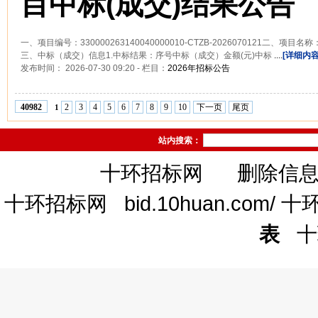
目中标(成交)结果公告
一、项目编号：330000263140040000010-CTZB-2026070121二、
三、中标（成交）信息1.中标结果：序号中标（成交）金额(元)中标
....
[详细内容
发布时间： 2026-07-30 09:20 - 栏目：
2026年招标公告
2
3
4
5
6
7
8
9
10
下一页
尾页
40982
1
站内搜索：
十环招标网 删除信息请发邮
十环招标网
bid.10huan.com/
十
表
十